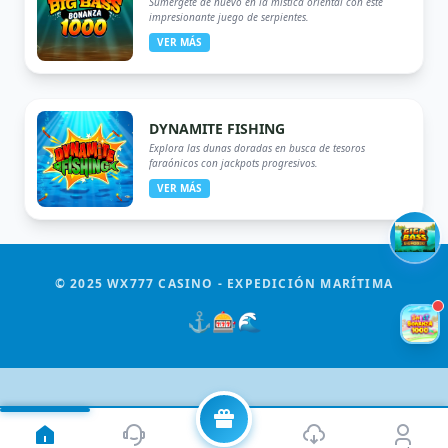
Sumérgete de nuevo en la mística oriental con este
impresionante juego de serpientes.
VER MÁS
DYNAMITE FISHING
Explora las dunas doradas en busca de tesoros
faraónicos con jackpots progresivos.
VER MÁS
© 2025 WX777 CASINO - EXPEDICIÓN MARÍTIMA
⚓
🎰
🌊